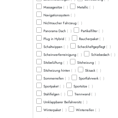
Massagesitze
(
)
Metallic
(
)
Navigationssystem
(
)
Nichtraucher Fahrzeug
(
)
Panorama Dach
(
)
Partikelfilter
(
)
Plug in Hybrid
(
)
Raucherpaket
(
)
Schaltwippen
(
)
Scheckheftgepflegt
(
)
Scheinwerferreinigung
(
)
Schiebedach
(
)
Sitzbelüftung
(
)
Sitzheizung
(
)
Sitzheizung hinten
(
)
Skisack
(
)
Sommerreifen
(
)
Sportfahrwerk
(
)
Sportpaket
(
)
Sportsitze
(
)
Stahlfelgen
(
)
Trennwand
(
)
Umklappbarer Beifahrersitz
(
)
Winterpaket
(
)
Winterreifen
(
)