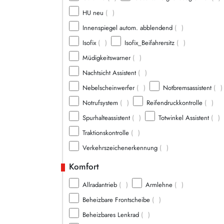
HU neu
(
)
Innenspiegel autom. abblendend
(
)
Isofix
(
)
Isofix_Beifahrersitz
(
)
Müdigkeitswarner
(
)
Nachtsicht Assistent
(
)
Nebelscheinwerfer
(
)
Notbremsassistent
(
)
Notrufsystem
(
)
Reifendruckkontrolle
(
)
Spurhalteassistent
(
)
Totwinkel Assistent
(
)
Traktionskontrolle
(
)
Verkehrszeichenerkennung
(
)
Komfort
Allradantrieb
(
)
Armlehne
(
)
Beheizbare Frontscheibe
(
)
Beheizbares Lenkrad
(
)