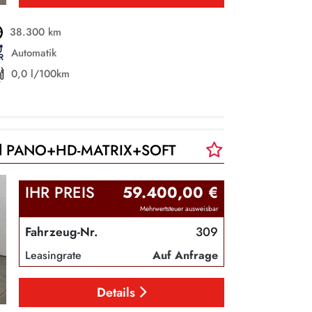
38.300 km
Automatik
0,0 l/100km
brid PANO+HD-MATRIX+SOFT
IHR PREIS
59.400,00 €
Mehrwertsteuer ausweisbar
Fahrzeug-Nr.
309
Leasingrate
Auf Anfrage
Details