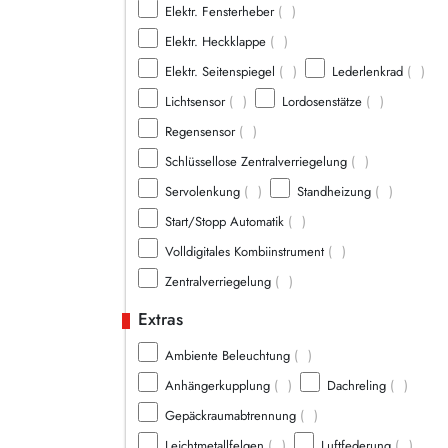
Elektr. Fensterheber
(
)
Elektr. Heckklappe
(
)
Elektr. Seitenspiegel
(
)
Lederlenkrad
(
)
Lichtsensor
(
)
Lordosenstätze
(
)
Regensensor
(
)
Schlüssellose Zentralverriegelung
(
)
Servolenkung
(
)
Standheizung
(
)
Start/Stopp Automatik
(
)
Volldigitales Kombiinstrument
(
)
Zentralverriegelung
(
)
Extras
Ambiente Beleuchtung
(
)
Anhängerkupplung
(
)
Dachreling
(
)
Gepäckraumabtrennung
(
)
Leichtmetallfelgen
(
)
Luftfederung
(
)