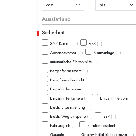
Ausstattung
Sicherheit
360° Kamera
(
)
ABS
(
)
Abstandswarner
(
)
Alarmanlage
(
)
automatische Einparkhilfe
(
)
Berganfahrassistent
(
)
Blendfreies Fernlicht
(
)
Einparkhilfe hinten
(
)
Einparkhilfe Kamera
(
)
Einparkhilfe vorn
(
)
Elektr. Sitzeinstellung
(
)
Elektr. Wegfahrsperre
(
)
ESP
(
)
Fahrtauglich
(
)
Fernlichtassistent
(
)
Garantie
(
)
Geschwindigkeitsbegrenzer
(
)